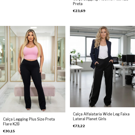
Preta
€23,69
Calça Alfaiataria Wide Leg Faixa
Lateral Planet Girls
Calça Legging Plus Size Preta
Flare K2B
€73,22
€30,15