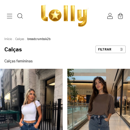
0
Início
.
Calças
.
breadcrumbs.k2b
Calças
FILTRAR
Calças femininas