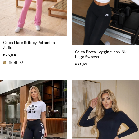
Calça Flare Britney Poliamida
Zafira
Calça Preta Legging Insp. Nk.
€25,84
Logo Swoosh
+3
€21,53