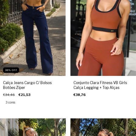
38
%
OFF
Calça Jeans Cargo C/ Bolsos
Conjunto Clara Fitness VB Girls
Botões Zíper
Calça Legging + Top Alças
€34,46
€21,53
€38,76
3 cores