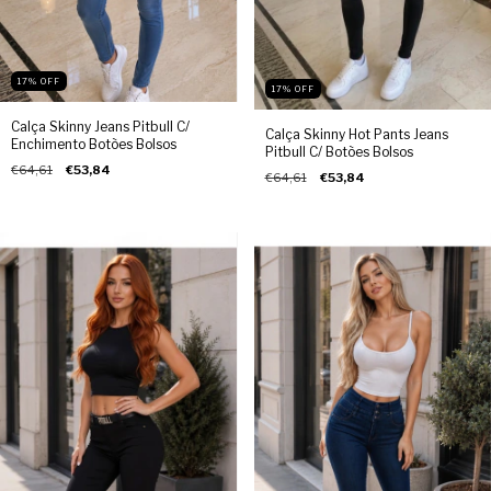
17
%
OFF
17
%
OFF
Calça Skinny Jeans Pitbull C/
Calça Skinny Hot Pants Jeans
Enchimento Botões Bolsos
Pitbull C/ Botões Bolsos
€64,61
€53,84
€64,61
€53,84