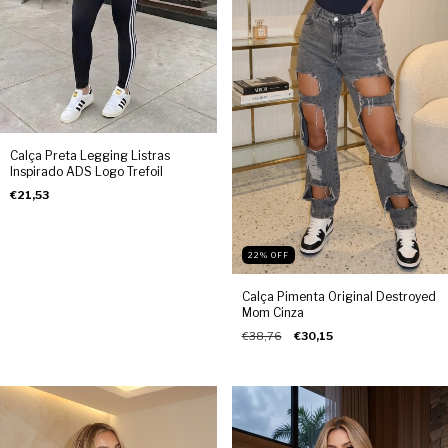
Calça Preta Legging Listras
Inspirado ADS Logo Trefoil
€21,53
22
%
OFF
Calça Pimenta Original Destroyed
Mom Cinza
€38,76
€30,15