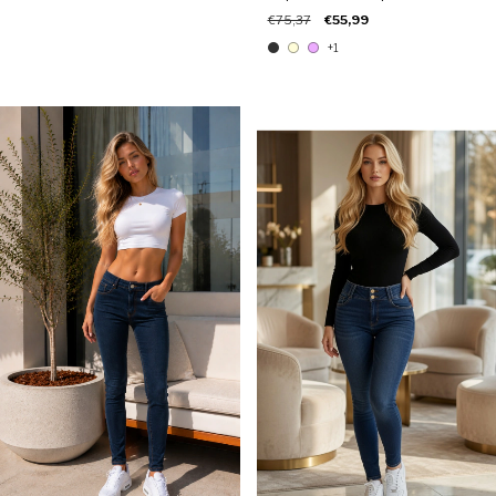
€75,37
€55,99
+1