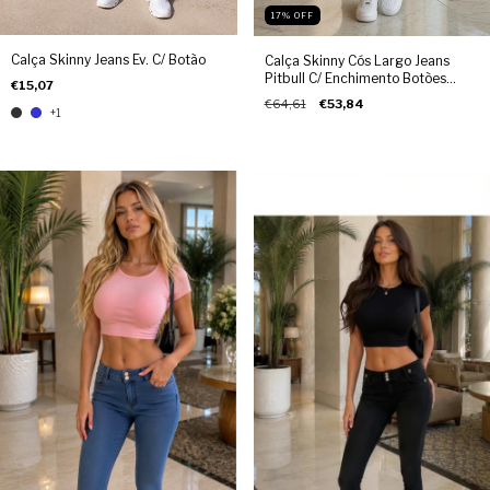
17
%
OFF
Calça Skinny Jeans Ev. C/ Botão
Calça Skinny Cós Largo Jeans
Pitbull C/ Enchimento Botões
€15,07
Bolsos
€64,61
€53,84
+1