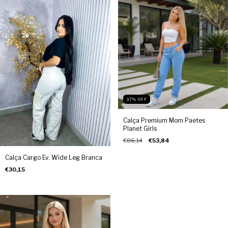
37
%
OFF
Calça Premium Mom Paetes
Planet Girls
€86,14
€53,84
Calça Cargo Ev. Wide Leg Branca
€30,15