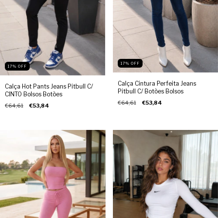
17
%
OFF
17
%
OFF
Calça Cintura Perfeita Jeans
Calça Hot Pants Jeans Pitbull C/
Pitbull C/ Botões Bolsos
CINTO Bolsos Botões
€64,61
€53,84
€64,61
€53,84