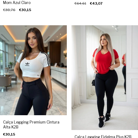
Detalhe na Frente
Mom Azul Claro
€64,61
€43,07
€38,76
€30,15
Calça Legging Premium Cintura
Alta K2B
€30,15
Calça Legging Fidelma Plus K2B