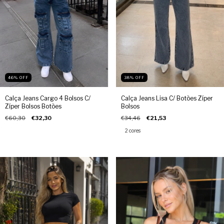
46
%
OFF
38
%
OFF
Calça Jeans Cargo 4 Bolsos C/
Calça Jeans Lisa C/ Botões Zíper
Zíper Bolsos Botões
Bolsos
€60,30
€32,30
€34,46
€21,53
2 cores