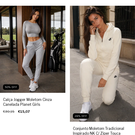
50
%
OFF
Calça Jogger Moletom Cinza
Canelada Planet Girls
€30,15
€15,07
26
%
OFF
Conjunto Moletom Tradicional
Inspirado NK C/ Zíper Touca