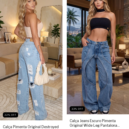
33
%
OFF
22
%
OFF
Calça Jeans Escuro Pimenta
Original Wide Leg Pantalona
Calça Pimenta Original Destroyed