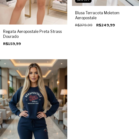
34
%
OFF
Blusa Terracota Moletom
Aeropostale
R$379,99
R$249,99
Regata Aeropostale Preta Strass
Dourado
R$159,99